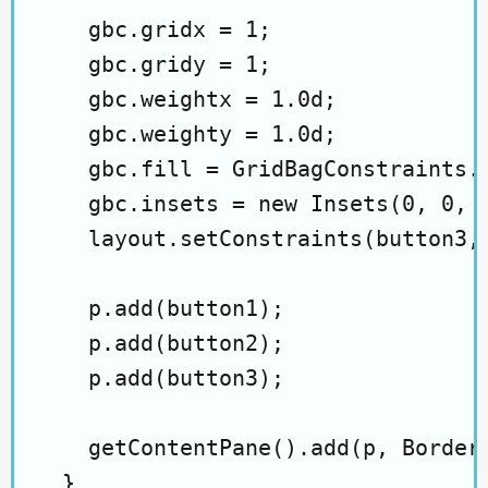
    gbc.gridx = 1;

    gbc.gridy = 1;

    gbc.weightx = 1.0d;

    gbc.weighty = 1.0d;

    gbc.fill = GridBagConstraints.H
    gbc.insets = new Insets(0, 0, 0
    layout.setConstraints(button3, 
    p.add(button1);

    p.add(button2);

    p.add(button3);

    getContentPane().add(p, BorderL
  }
