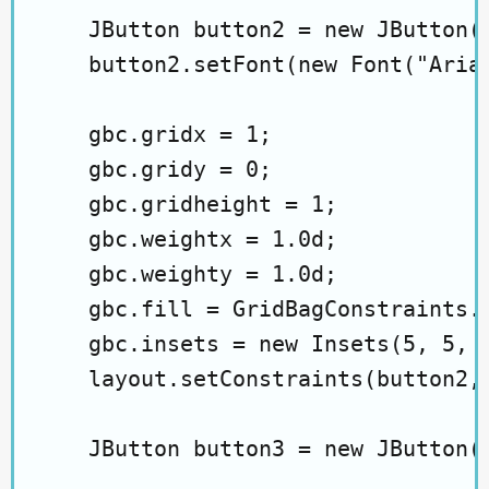
    JButton button2 = new JButton("
    button2.setFont(new Font("Arial
    gbc.gridx = 1;

    gbc.gridy = 0;

    gbc.gridheight = 1;

    gbc.weightx = 1.0d;

    gbc.weighty = 1.0d;

    gbc.fill = GridBagConstraints.B
    gbc.insets = new Insets(5, 5, 5
    layout.setConstraints(button2, 
    JButton button3 = new JButton("