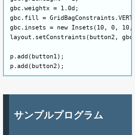
gbc.weightx = 1.0d;

gbc.fill = GridBagConstraints.VERTI
gbc.insets = new Insets(10, 0, 10, 
layout.setConstraints(button2, gbc)
p.add(button1);

サンプルプログラム