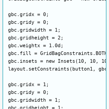
gbc.gridx = 0;

gbc.gridy = 0;

gbc.gridwidth = 1;

gbc.gridheight = 2;

gbc.weightx = 1.0d;

gbc.fill = GridBagConstraints.BOTH;
gbc.insets = new Insets(10, 10, 10,
layout.setConstraints(button1, gbc)
gbc.gridx = 1;

gbc.gridy = 0;

gbc.gridwidth = 1;

gbc.gridheight = 1;
