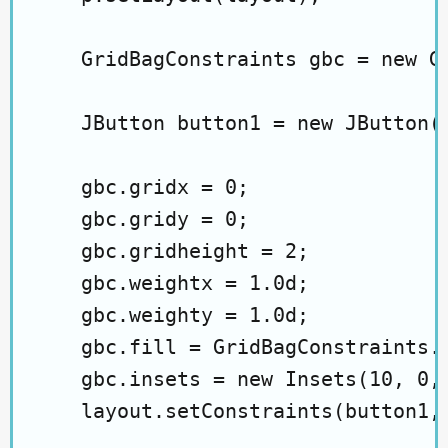
    GridBagConstraints gbc = new Gr
    JButton button1 = new JButton("
    gbc.gridx = 0;

    gbc.gridy = 0;

    gbc.gridheight = 2;

    gbc.weightx = 1.0d;

    gbc.weighty = 1.0d;

    gbc.fill = GridBagConstraints.V
    gbc.insets = new Insets(10, 0, 
    layout.setConstraints(button1, 