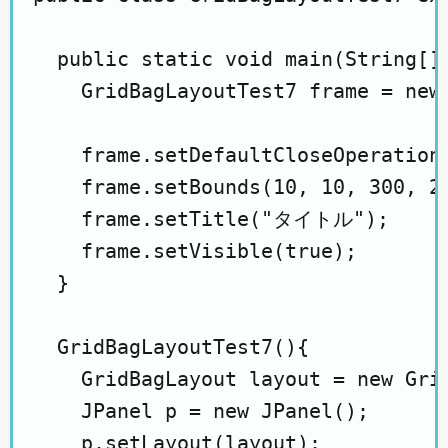
  public static void main(String[] 
    GridBagLayoutTest7 frame = new 
    frame.setDefaultCloseOperation(
    frame.setBounds(10, 10, 300, 20
    frame.setTitle("タイトル");

    frame.setVisible(true);

  }

  GridBagLayoutTest7(){

    GridBagLayout layout = new Grid
    JPanel p = new JPanel();

    p.setLayout(layout);
