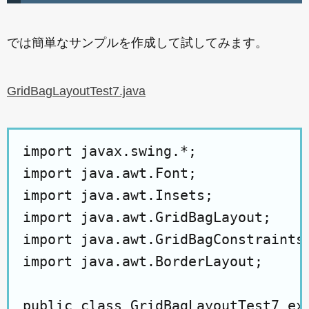
では簡単なサンプルを作成して試してみます。
GridBagLayoutTest7.java
import javax.swing.*;

import java.awt.Font;

import java.awt.Insets;

import java.awt.GridBagLayout;

import java.awt.GridBagConstraints;
import java.awt.BorderLayout;

public class GridBagLayoutTest7 ext