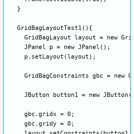
  }

  GridBagLayoutTest1(){

    GridBagLayout layout = new Grid
    JPanel p = new JPanel();

    p.setLayout(layout);

    GridBagConstraints gbc = new Gr
    JButton button1 = new JButton("
    gbc.gridx = 0;

    gbc.gridy = 0;

    layout.setConstraints(button1, 