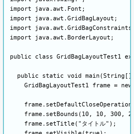
import java.awt.Font;

import java.awt.GridBagLayout;

import java.awt.GridBagConstraints;
import java.awt.BorderLayout;

public class GridBagLayoutTest1 ext
  public static void main(String[] 
    GridBagLayoutTest1 frame = new 
    frame.setDefaultCloseOperation(
    frame.setBounds(10, 10, 300, 20
    frame.setTitle("タイトル");

    frame.setVisible(true);
