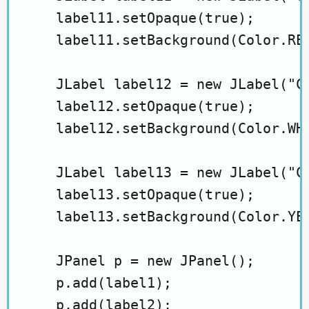
    label11.setOpaque(true);

    label11.setBackground(Color.RED
    JLabel label12 = new JLabel("CO
    label12.setOpaque(true);

    label12.setBackground(Color.WHI
    JLabel label13 = new JLabel("CO
    label13.setOpaque(true);

    label13.setBackground(Color.YEL
    JPanel p = new JPanel();

    p.add(label1);

    p.add(label2);
