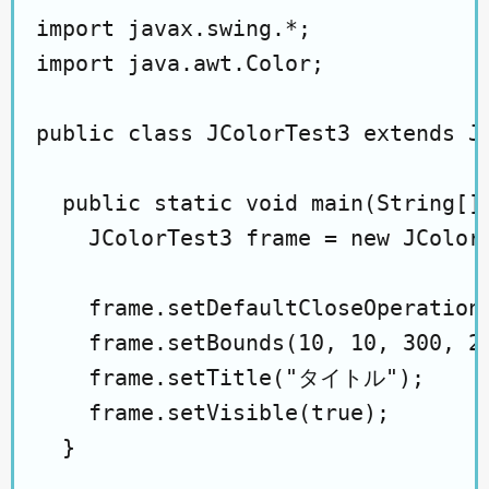
import javax.swing.*;

import java.awt.Color;

public class JColorTest3 extends JF
  public static void main(String[] 
    JColorTest3 frame = new JColorT
    frame.setDefaultCloseOperation(
    frame.setBounds(10, 10, 300, 20
    frame.setTitle("タイトル");

    frame.setVisible(true);

  }
