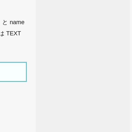
と name
 TEXT