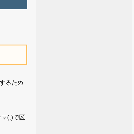
用するため
(,)で区