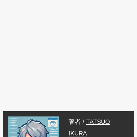
著者 /
TATSUO
IKURA