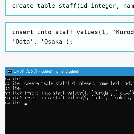
create table staff(id integer, nam
insert into staff values(1, 'Kurod
'Oota', 'Osaka');