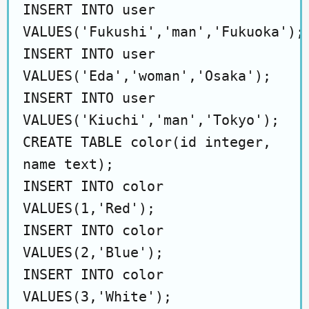
INSERT INTO user
VALUES('Fukushi','man','Fukuoka');
INSERT INTO user
VALUES('Eda','woman','Osaka');
INSERT INTO user
VALUES('Kiuchi','man','Tokyo');
CREATE TABLE color(id integer,
name text);
INSERT INTO color
VALUES(1,'Red');
INSERT INTO color
VALUES(2,'Blue');
INSERT INTO color
VALUES(3,'White');