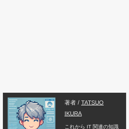
著者 /
TATSUO
IKURA
これから IT 関連の知識