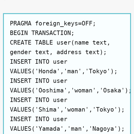
PRAGMA foreign_keys=OFF;
BEGIN TRANSACTION;
CREATE TABLE user(name text,
gender text, address text);
INSERT INTO user
VALUES('Honda','man','Tokyo');
INSERT INTO user
VALUES('Ooshima','woman','Osaka');
INSERT INTO user
VALUES('Shima','woman','Tokyo');
INSERT INTO user
VALUES('Yamada','man','Nagoya');