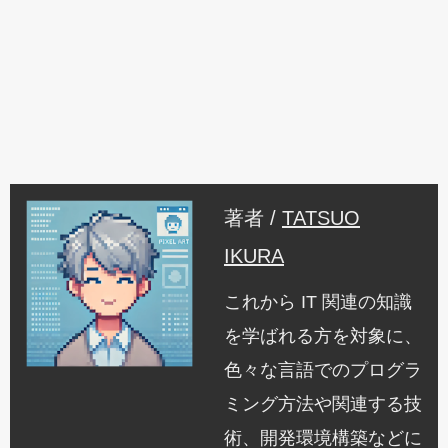
著者 /
TATSUO
IKURA
これから IT 関連の知識
を学ばれる方を対象に、
色々な言語でのプログラ
ミング方法や関連する技
術、開発環境構築などに