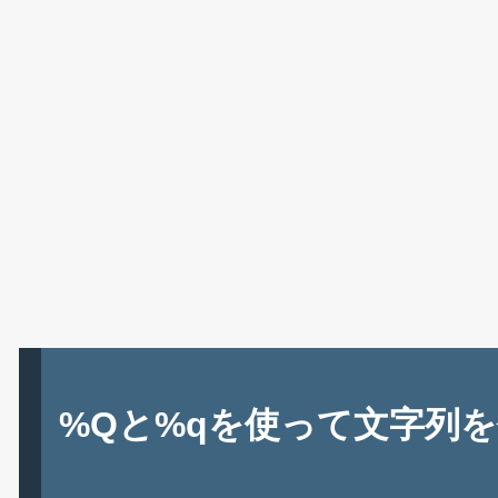
%Qと%qを使って文字列