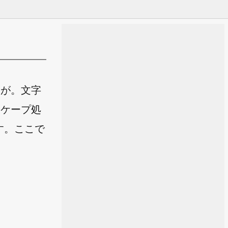
すが。文字
スケープ処
す。ここで