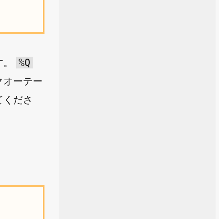
%Q
す。
クオーテー
てくださ