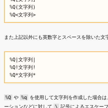
%Q(文字列)

また上記以外にも英数字とスペースを除いた文
%Q|文字列|

%Q!文字列!

%Q
%q
や
を使用して文字列を作成した場合は
\
ーションなどに対して
記号によるエスケープ