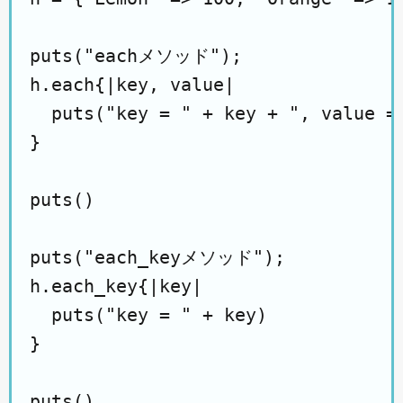
puts("eachメソッド");

h.each{|key, value|

  puts("key = " + key + ", value = 
}

puts()

puts("each_keyメソッド");

h.each_key{|key|

  puts("key = " + key)

}

puts()
