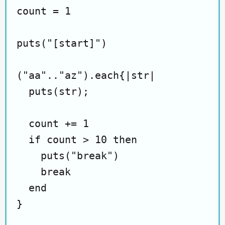
count = 1

puts("[start]")

("aa".."az").each{|str|

  puts(str);

  count += 1

  if count > 10 then

    puts("break")

    break

  end

}
