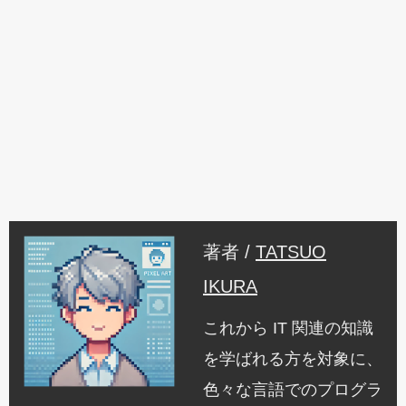
著者 /
TATSUO
IKURA
これから IT 関連の知識
を学ばれる方を対象に、
色々な言語でのプログラ