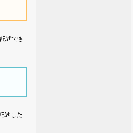
に記述でき
記述した