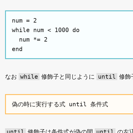
num = 2

while num < 1000 do

  num *= 2

while
until
なお
修飾子と同じように
修飾
until
until
修飾子は条件式が偽の間
の左