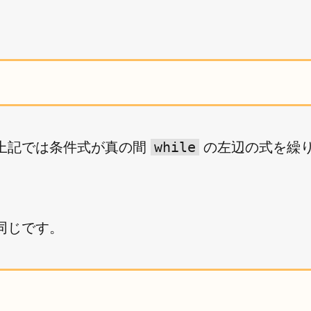
while
上記では条件式が真の間
の左辺の式を繰
同じです。