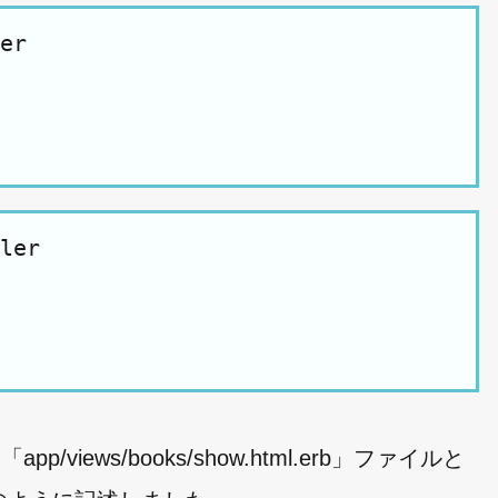
er

ler

ws/books/show.html.erb」ファイルと