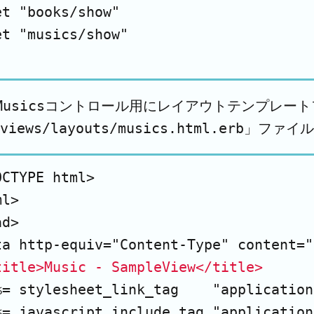
et "books/show"

et "musics/show"

Musicsコントロール用にレイアウトテンプレー
/views/layouts/musics.html.er
CTYPE html>

l>

d>

ta http-equiv="Content-Type" content="
title>Music - SampleView</title>
%= stylesheet_link_tag    "application
%= javascript_include_tag "application