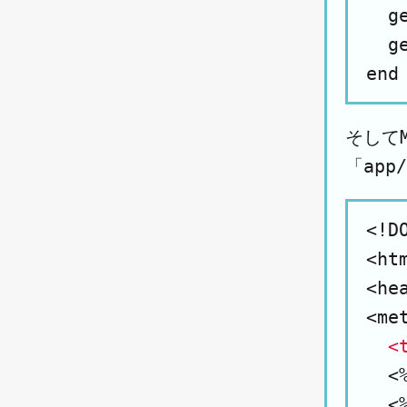
  g
  g
そして
「app
<!DO
<htm
<hea
<me
<
  <
  <