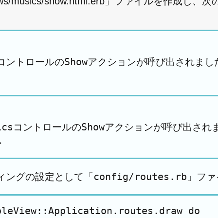
iews/musics/show.html.erb」ファイルを作
ksコントロールのShowアクションが呼び出されました
sicsコントロールのShowアクションが呼び出されま
ィングの設定として「config/routes.rb
pleView::Application.routes.draw do
