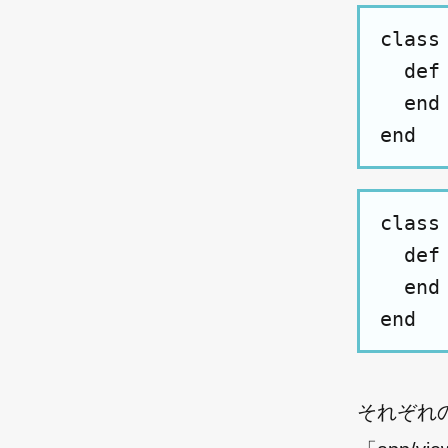
class
  def 
  end

class
  def 
  end

それぞれの