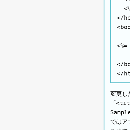
  <
</he
<bod
<%= 
</bo
変更し
「<ti
Samp
ではア