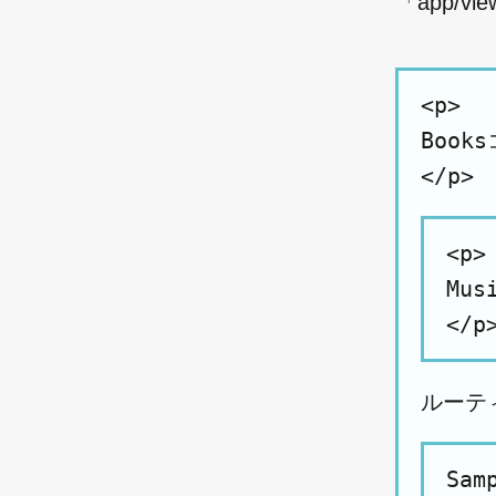
「app/v
<p>

Boo
<p>

Mu
ルーテ
Sam