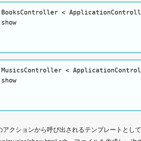
 BooksController < ApplicationControll
show

 MusicsController < ApplicationControl
show

アクションから呼び出されるテンプレートとして「app/vie