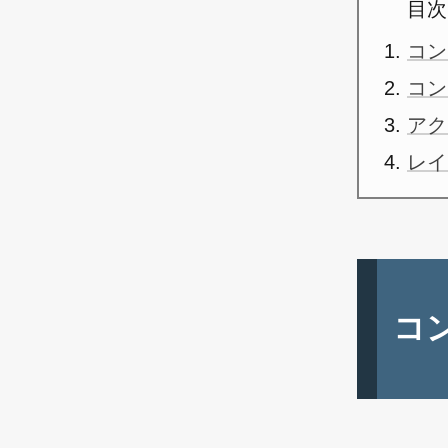
目次
コン
コン
アク
レイ
コ