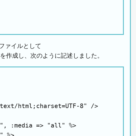
トファイルとして
b」ファイルを作成し、次のように記述しました。
text/html;charset=UTF-8" />

", :media => "all" %>

" %>
