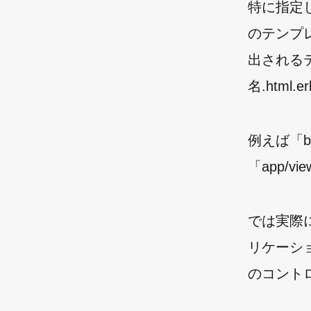
特に指定しな
のテンプ
出されるテ
名.htm
例えば「
「app/v
では実際に
リケーショ
のコント