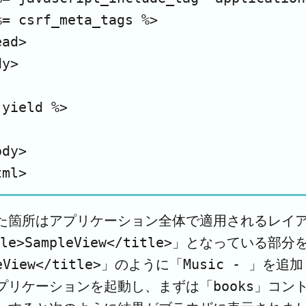
%= csrf_meta_tags %>

ad>

y>

yield %>

dy>

た箇所はアプリケーション全体で適用されるレイ
tle>SampleView</title>」となっている部分を「
leView</title>」のように「Music - 」を
プリケーションを起動し、まずは「books」コン