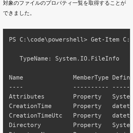
対象のファイルのプロパティ一覧を取得することが
できました。
PS C:\code\powershell> Get-Item C:\
   TypeName: System.IO.FileInfo

Name              MemberType Defini
----              ---------- ------
Attributes        Property   System
CreationTime      Property   dateti
CreationTimeUtc   Property   dateti
Directory         Property   System