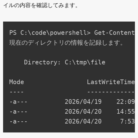
イルの内容を確認してみます。
PS C:\code\powershell> Get-Content 
現在のディレクトリの情報を記録します。

    Directory: C:\tmp\file

Mode                 LastWriteTime 
----                 ------------- 
-a---          2026/04/19    22:09 
-a---          2026/04/20    14:55 