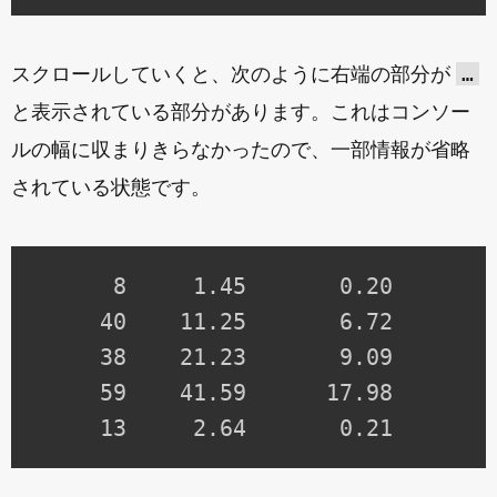
…
スクロールしていくと、次のように右端の部分が
と表示されている部分があります。これはコンソー
ルの幅に収まりきらなかったので、一部情報が省略
されている状態です。
      8     1.45       0.20       0
     40    11.25       6.72       
     38    21.23       9.09       4
     59    41.59      17.98       