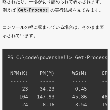
略されたり、一部が切り詰められて表示されます。
Get-Process
例えば
の実行結果を見てみます。
コンソールの幅に収まっている場合は、そのまま表
示されています。
PS C:\code\powershell> Get-Process

 NPM(K)    PM(M)      WS(M)     CPU
 ------    -----      -----     ---
     23    34.23       0.45       0
    104   147.93      45.86     486