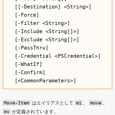
  [[-Destination] <String>]

  [-Force]

  [-Filter <String>]

  [-Include <String[]>]

  [-Exclude <String[]>]

  [-PassThru]

  [-Credential <PSCredential>]

  [-WhatIf]

  [-Confirm]

Move-Item
mi
move
はエイリアスとして
、
、
mv
が定義されています。