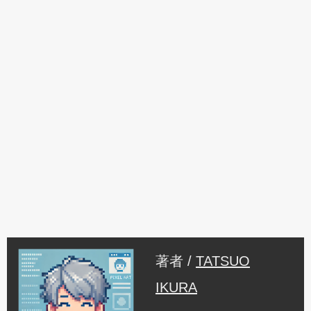
著者 /
TATSUO
IKURA