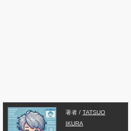
著者 /
TATSUO
IKURA