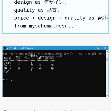
  design as デザイン, 

  quality as 品質, 

  price + design + quality as 合計得