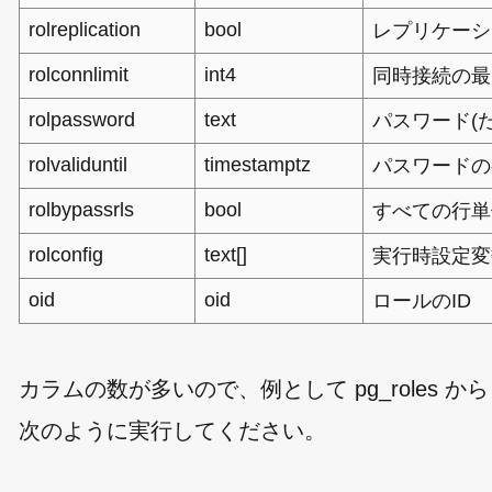
rolreplication
bool
レプリケーシ
rolconnlimit
int4
同時接続の最大
rolpassword
text
パスワード(ただ
rolvaliduntil
timestamptz
パスワードの
rolbypassrls
bool
すべての行単
rolconfig
text[]
実行時設定変
oid
oid
ロールのID
カラムの数が多いので、例として pg_roles から roln
次のように実行してください。