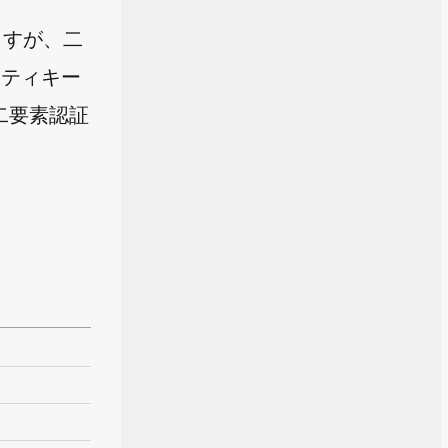
ますが、二
リティキー
二要素認証