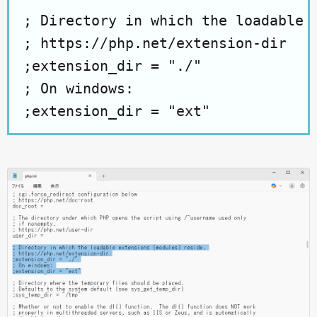
; Directory in which the loadable e
; https://php.net/extension-dir

;extension_dir = "./"

; On windows:
