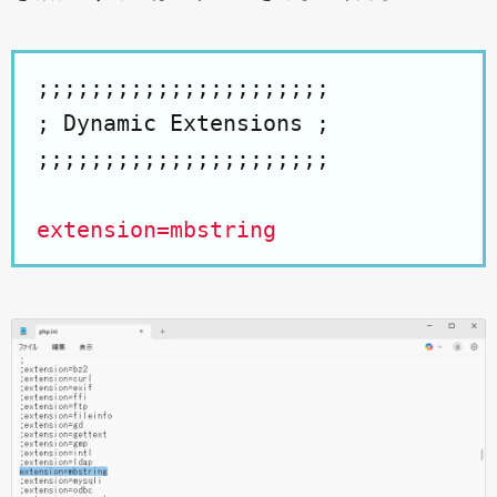
;;;;;;;;;;;;;;;;;;;;;;

; Dynamic Extensions ;

;;;;;;;;;;;;;;;;;;;;;;

extension=mbstring