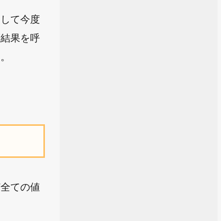
として今度
算結果を呼
す。
ど全ての値