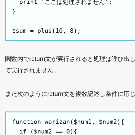
  print 'ここは処理されません';

}

関数内でreturn文が実行されると処理は呼び出し
て実行されません。
また次のようにreturn文を複数記述し条件に
function warizan($num1, $num2){

  if ($num2 == 0){
