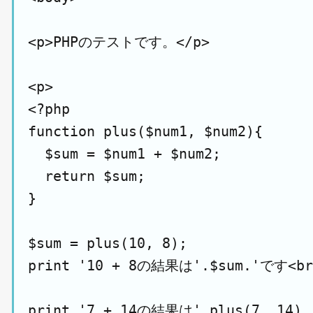
<p>PHPのテストです。</p>

<p>

<?php

function plus($num1, $num2){

  $sum = $num1 + $num2;

  return $sum;

}

$sum = plus(10, 8);

print '10 + 8の結果は'.$sum.'です<br 
print '7 + 14の結果は'.plus(7, 14).