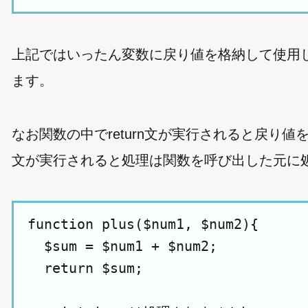
上記ではいったん変数に戻り値を格納して使用
ます。
なお関数の中でreturn文が実行されると戻り値
文が実行されると処理は関数を呼び出した元に
function plus($num1, $num2){

  $sum = $num1 + $num2;

  return $sum;
