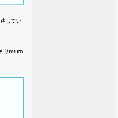
記述してい
eturn