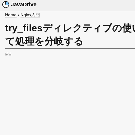
JavaDrive
Home
›
Nginx入門
try_filesディレクティ
て処理を分岐する
広告