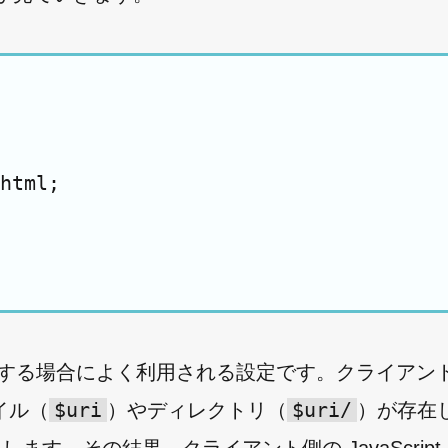
html;

cation）を配信する場合によく利用される設定です。クライ
$uri
$uri/
イル（
）やディレクトリ（
）が存在