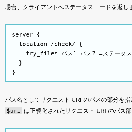
場合、クライアントへステータスコードを返し
server {

  location /check/ {

    try_files パス1 パス2 =ステータス
  }

パス名としてリクエスト URI のパスの部分
$uri
は正規化されたリクエスト URI のパス