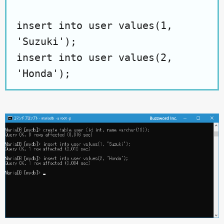
insert into user values(1,
'Suzuki');
insert into user values(2,
'Honda');