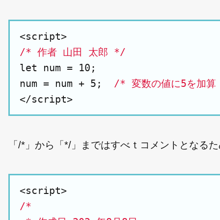
/* 作者 山田 太郎 */
let num = 10;

num = num + 5;  
/* 変数の値に5を加算 
「/*」から「*/」まではすべｔコメントとな
/*
