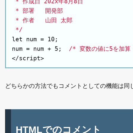
 * 作成日 202x年8月8日

 * 部署   開発部

 * 作者   山田 太郎

 */
let num = 10;

num = num + 5;  
/* 変数の値に5を加算 
どちらかの方法でもコメントとしての機能は同
HTMLでのコメント