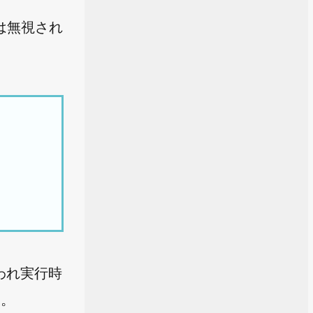
には無視され
われ実行時
す。