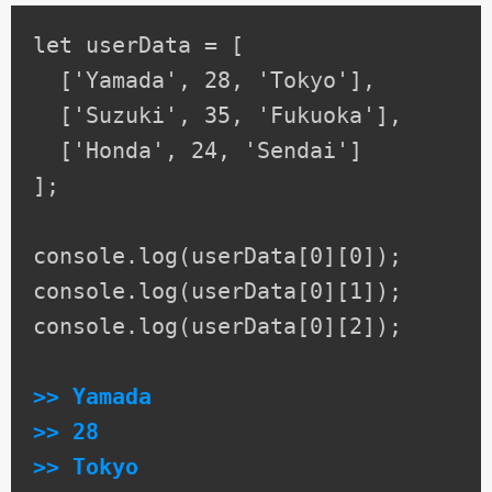
let userData = [

  ['Yamada', 28, 'Tokyo'],

  ['Suzuki', 35, 'Fukuoka'],

  ['Honda', 24, 'Sendai']

];

console.log(userData[0][0]);

console.log(userData[0][1]);

console.log(userData[0][2]);

>> Yamada

>> 28

>> Tokyo