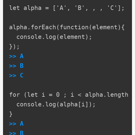
let alpha = ['A', 'B', , , 'C'];

alpha.forEach(function(element){

  console.log(element);

>> A

>> B

>> C
for (let i = 0 ; i < alpha.length ;
  console.log(alpha[i]);

>> A

>> B
