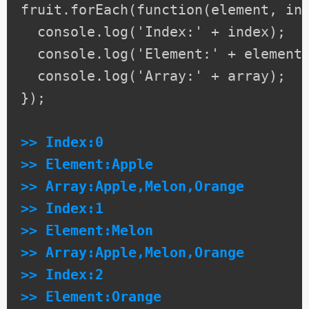
fruit.forEach(function(element, ind
  console.log('Index:' + index);

  console.log('Element:' + element)
  console.log('Array:' + array);

});

>> Index:0

>> Element:Apple

>> Array:Apple,Melon,Orange

>> Index:1

>> Element:Melon

>> Array:Apple,Melon,Orange

>> Index:2

>> Element:Orange
