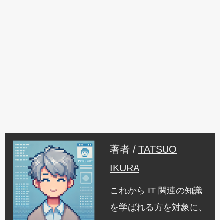
著者 /
TATSUO
IKURA
これから IT 関連の知識
を学ばれる方を対象に、