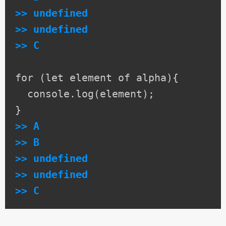
>> undefined

>> undefined

>> C
for (let element of alpha){

  console.log(element);

>> A

>> B

>> undefined

>> undefined

>> C