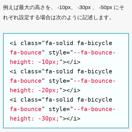
例えば最大の高さを、 -10px、 -30px 、 -50px にそ
れぞれ設定する場合は次のように記述します。
<i class="fa-solid fa-bicycle
fa-bounce
" style="
--fa-bounce-
height: -10px;
"></i>
<i class="fa-solid fa-bicycle
fa-bounce
" style="
--fa-bounce-
height: -20px;
"></i>
<i class="fa-solid fa-bicycle
fa-bounce
" style="
--fa-bounce-
height: -30px;
"></i>