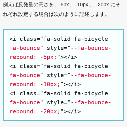
例えば反発量の高さを、-5px、 -10px 、 -20px にそ
れぞれ設定する場合は次のように記述します。
<i class="fa-solid fa-bicycle
fa-bounce
" style="
--fa-bounce-
rebound: -5px;
"></i>
<i class="fa-solid fa-bicycle
fa-bounce
" style="
--fa-bounce-
rebound: -10px;
"></i>
<i class="fa-solid fa-bicycle
fa-bounce
" style="
--fa-bounce-
rebound: -20px;
"></i>