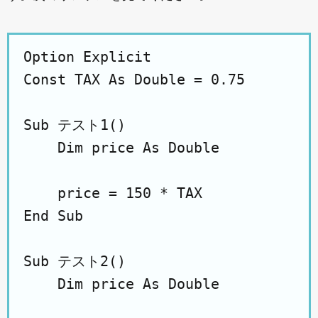
Option Explicit

Const TAX As Double = 0.75

Sub テスト1()

    Dim price As Double

    price = 150 * TAX

End Sub

Sub テスト2()

    Dim price As Double
