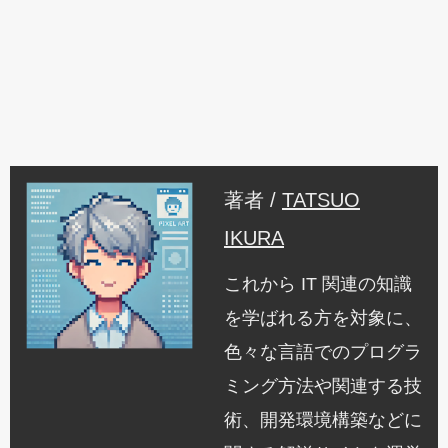
著者 /
TATSUO
IKURA
これから IT 関連の知識
を学ばれる方を対象に、
色々な言語でのプログラ
ミング方法や関連する技
術、開発環境構築などに