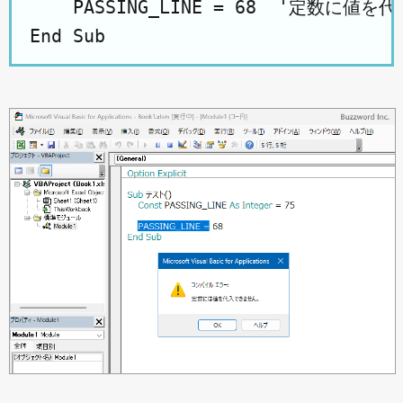
    PASSING_LINE = 68  '定数に値