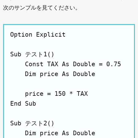
次のサンプルを見てください。
Option Explicit

Sub テスト1()

    Const TAX As Double = 0.75

    Dim price As Double

    price = 150 * TAX

End Sub

Sub テスト2()

    Dim price As Double
