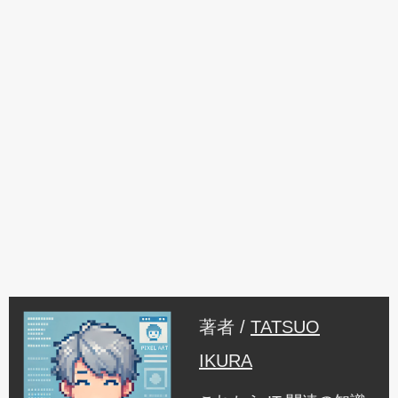
著者 /
TATSUO
IKURA