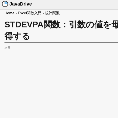
JavaDrive
Home
›
Excel関数入門
›
統計関数
STDEVPA関数：引数の値
得する
広告