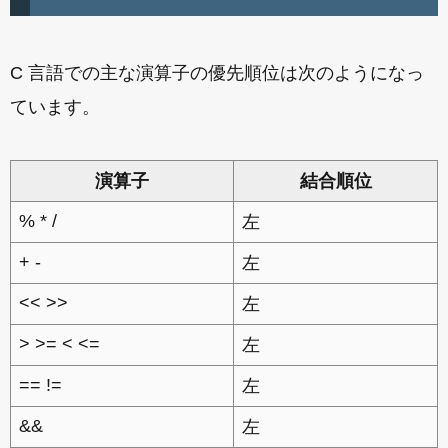
C 言語での主な演算子の優先順位は次のようになっ
ています。
演算子
結合順位
% * /
左
+ -
左
<< >>
左
> >= < <=
左
== !=
左
&&
左