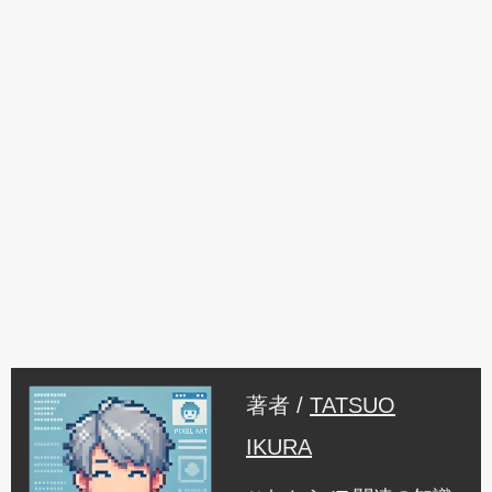
著者 /
TATSUO
IKURA