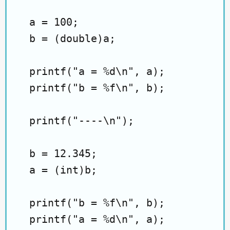
  a = 100;

  b = (double)a;

  printf("a = %d\n", a);

  printf("b = %f\n", b);

  printf("----\n");

  b = 12.345;

  a = (int)b;

  printf("b = %f\n", b);

  printf("a = %d\n", a);
