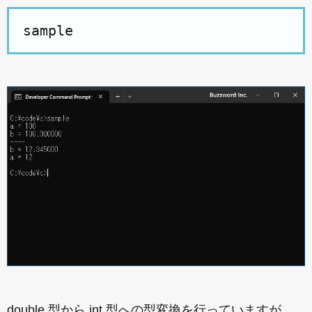
double 型から int 型への型変換を行っていますが、